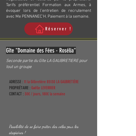
Tarifs préférentiel Formation aux Armes, à
évoquer lors de l’entretien de recrutement
avec Me PENNANEC’H. Paiement à la semaine.
Réserver !
Gîte "Domaine des Fées - Rosélia"
Seconde partie du Gîte LA GAUBRETIERE pour
tout un groupe
ADRESSE :
11
la Gilbretière 85130 LA GAUBRETIÈRE
PROPRIÉTAIRE :
Gaëlle LEVERRIER
CONTACT :
30€ / jours, 180€ la semaine
Possibilité de se faire prêter des vélos pour les
stagiaires !