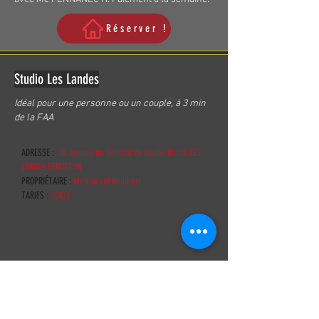
Réserver !
Studio Les Landes
Idéal pour une personne ou un couple, à 3 min
de la FAA
ADRESSE :
38 avenue du Général de Gaulle 85130 LES
LANDES GENUSSON
PROPRIÉTAIRE :
Mr Vincent Houlbert
TARIFS :
20€/J
Studio entièrement équipé,
accès à un lave-linge.