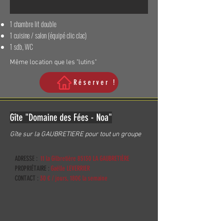
1 chambre lit double
1 cuisine / salon (équipé clic clac)
1 sdb, WC
Même location que les "lutins"
Réserver !
Gîte "Domaine des Fées - Noa"
Gîte sur la GAUBRETIERE pour tout un groupe
ADRESSE :
11 la Gilbretière 85130 LA GAUBRETIÈRE
PROPRIÉTAIRE :
Gaëlle LEVERRIER
CONTACT :
30 € / jours, 180€ la semaine