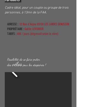
Cadre idéal, pour un couple ou groupe de trois
personnes,
à 13mn de la FAA.
ADRESSE :
12 Rue d'Anjou 85130 LES LANDES GENUSSON
PROPRIÉTAIRE :
Gaëlle LEVERRIER
TARIFS :
40€ / jours
(dégressif selon le nbre)
Possibilité de se faire prêter
vélos
des
pour les stagiaires !