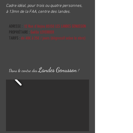
Cadre idéal, pour trois ou quatre personnes,
à 13mn de la FAA, centre des landes.
ADRESSE :
12 Rue d'Anjou 85130 LES LANDES GENUSSON
PROPRIÉTAIRE :
Gaëlle LEVERRIER
TARIFS :
de 40€ à 25€ / jours (dégressif selon le nbre)
Landes Genusson
Dans le centre des
!