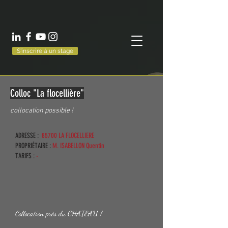
S'inscrire à un stage
Colloc "La flocellière"
collocation possible !
ADRESSE :
85700 LA FLOCELLIERE
PROPRIÉTAIRE :
M. ISABELLON Quentin
TARIFS :
-
Collocation près du CHATEAU !