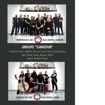
GROUPE "LIANCOUR"
De gauche à droite : Stéphane, Cécile, Luc, Erwan, Nicolas, Oriane, Quentin,
Julien,
Ninnog, Etienne, Morgane, Michel,
Aymeric, Michaël & Flavien