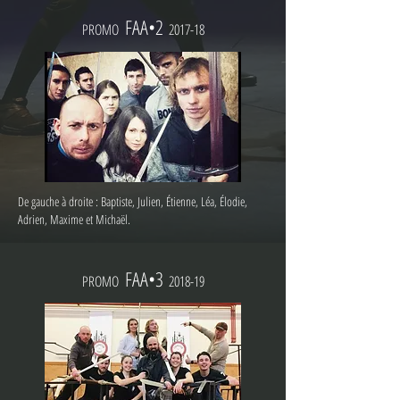
FA
A
•2
PROMO
2017-18
De gauche à droite : Baptiste, Julien, Étienne, Léa, Élodie,
Adrien, Maxime et Michaël.
FA
A
•3
PROMO
2018-19