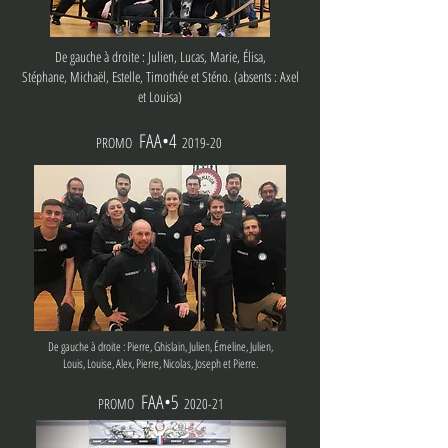
De gauche à droite : Julien, Lucas, Marie, Élisa,
Stéphane, Michaël, Estelle, Timothée et Sténo. (absents : Axel
et Louisa)
FA
A
•4
PROMO
2019-20
De gauche à droite : Pierre, Ghislain, Julien, Émeline, Julien,
Louis, Louise, Alex, Pierre, Nicolas, Joseph et Pierre.
FAA•5
PROMO
2020-21