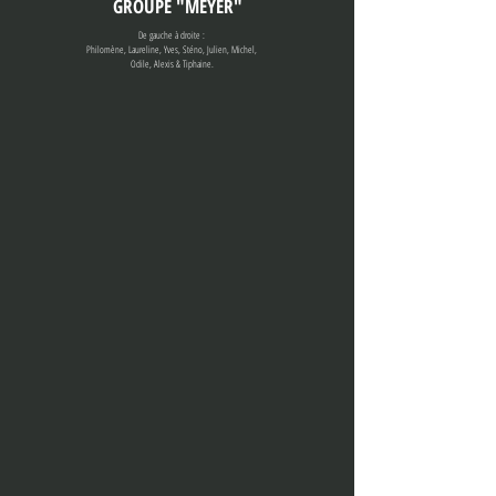
GROUPE "MEYER"
De gauche à droite :
Philomène, Laureline, Yves, Sténo, Julien, Michel,
Odile, Alexis & Tiphaine.