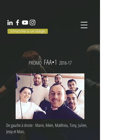
S'inscrire à un stage
FA
A
•1
PROMO
2016-17
De gauche à droite : Marie, Kévin, Matthieu, Tony, Julien,
Jessy et Marc.