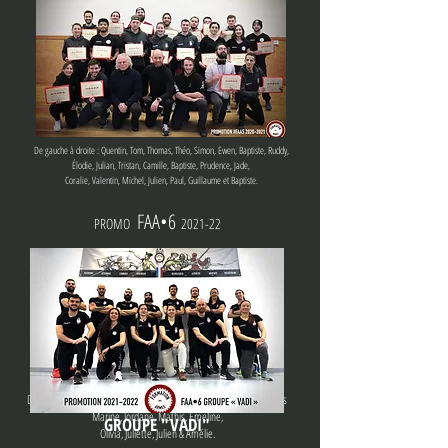
De gauche à droite : Quentin, Tom, Thomas, Théo, Simon, Ewen, Baptiste, Ruddy,
Élodie, Julian, Tristan, Camille, Baptiste, Prudence, Jade,
Coralie, Valentin, Michel, Julien, Paul, Guillaume et Baptiste.
FAA•6
PROMO
2021-22
De gauche à droite : Benjamin, Pierre, Robin, Matt, Gaëtan, Thomas
Marine, Jordane, Mathis, Emeline,
GROUPE "VADI"
Olivia, Juliette, Julien & Amélie.